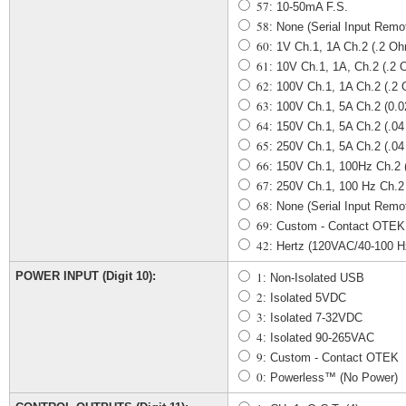
57
: 10-50mA F.S.
58
: None (Serial Input Remo
60
: 1V Ch.1, 1A Ch.2 (.2 O
61
: 10V Ch.1, 1A, Ch.2 (.2
62
: 100V Ch.1, 1A Ch.2 (.2
63
: 100V Ch.1, 5A Ch.2 (0
64
: 150V Ch.1, 5A Ch.2 (.
65
: 250V Ch.1, 5A Ch.2 (.
66
: 150V Ch.1, 100Hz Ch.2
67
: 250V Ch.1, 100 Hz Ch.
68
: None (Serial Input Remo
69
: Custom - Contact OTEK
42
: Hertz (120VAC/40-100 H
POWER INPUT (Digit 10):
1
: Non-Isolated USB
2
: Isolated 5VDC
3
: Isolated 7-32VDC
4
: Isolated 90-265VAC
9
: Custom - Contact OTEK
0
: Powerless™ (No Power)