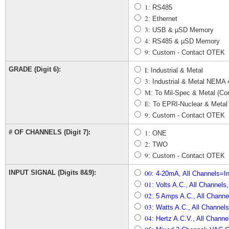
1
: RS485
2
: Ethernet
3
: USB & µSD Memory
4
: RS485 & µSD Memory
9
: Custom - Contact OTEK
GRADE (Digit 6):
I
: Industrial & Metal
3
: Industrial & Metal NEMA
M
: To Mil-Spec & Metal (C
E
: To EPRI-Nuclear & Metal
9
: Custom - Contact OTEK
# OF CHANNELS (Digit 7):
1
: ONE
2
: TWO
9
: Custom - Contact OTEK
INPUT SIGNAL (Digits 8&9):
00
: 4-20mA, All Channels=I
01
: Volts A.C., All Channels
02
: 5 Amps A.C., All Channe
03
: Watts A.C., All Channel
04
: Hertz A.C.V., All Chann