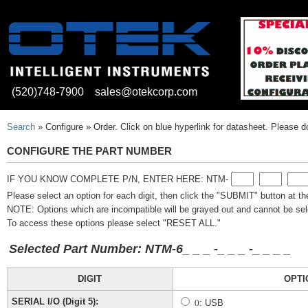
(520)748-7900
sales@otekcorp.com
Search
» Configure » Order. Click on blue hyperlink for datasheet. Please d
CONFIGURE THE PART NUMBER
IF YOU KNOW COMPLETE P/N, ENTER HERE: NTM-
Please select an option for each digit, then click the "SUBMIT" button at t
NOTE: Options which are incompatible will be grayed out and cannot be sel
To access these options please select "RESET ALL."
Selected Part Number: NTM-6
_
_
_
-
_ _
_
-
_
_
_
_
DIGIT
OPTI
SERIAL I/O (Digit 5):
0
: USB