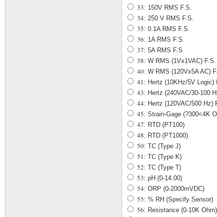
33
: 150V RMS F.S.
34
: 250 V RMS F.S.
35
: 0.1A RMS F.S.
36
: 1A RMS F.S.
37
: 5A RMS F.S
38
: W RMS (1Vx1VAC) F.S.
40
: W RMS (120Vx5A AC) F.
41
: Hertz (10KHz/5V Logic) 
43
: Hertz (240VAC/30-100 H
44
: Hertz (120VAC/500 Hz) 
45
: Strain-Gage (?300<4K 
47
: RTD (PT100)
48
: RTD (PT1000)
50
: TC (Type J)
51
: TC (Type K)
52
: TC (Type T)
53
: pH (0-14.00)
54
: ORP (0-2000mVDC)
55
: % RH (Specify Sensor)
56
: Resistance (0-10K Ohm)