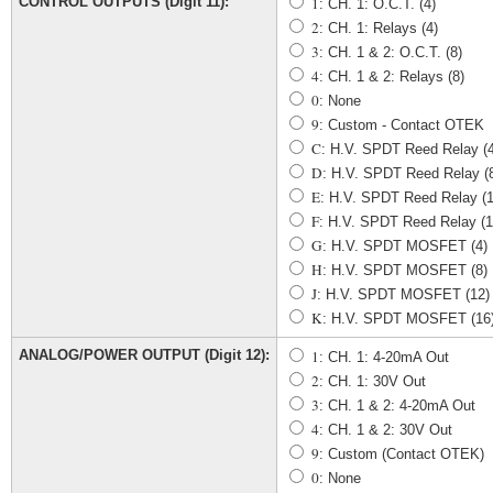
CONTROL OUTPUTS (Digit 11):
1
: CH. 1: O.C.T. (4)
2
: CH. 1: Relays (4)
3
: CH. 1 & 2: O.C.T. (8)
4
: CH. 1 & 2: Relays (8)
0
: None
9
: Custom - Contact OTEK
C
: H.V. SPDT Reed Relay (4
D
: H.V. SPDT Reed Relay (
E
: H.V. SPDT Reed Relay (1
F
: H.V. SPDT Reed Relay (1
G
: H.V. SPDT MOSFET (4)
H
: H.V. SPDT MOSFET (8)
J
: H.V. SPDT MOSFET (12)
K
: H.V. SPDT MOSFET (16
ANALOG/POWER OUTPUT (Digit 12):
1
: CH. 1: 4-20mA Out
2
: CH. 1: 30V Out
3
: CH. 1 & 2: 4-20mA Out
4
: CH. 1 & 2: 30V Out
9
: Custom (Contact OTEK)
0
: None