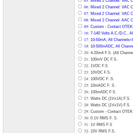
05
: Mixed 2 Channel: VAC C
06
: Mixed 2 Channel: VAC C
07
: Mixed 2 Channel: VAC C
08
: Mixed 2 Channel: AAC C
09
: Custom - Contact OTEK
16
: 7-140 Volts A.C./D.C., A
17
: 10-50mA, All Channels=
18
: 10-500mADC, All Channe
20
: 4-20mA F.S. (All Chann
21
: 100mV DC F.S.
22
: 1VDC F.S
23
: 10VDC F.S.
24
: 100VDC F. S.
25
: 10mADC F. S.
26
: 100mADC F.S.
27
: Watts DC (1Vx1A) F.S.
28
: Watts DC (1Vx1V) F.S.
29
: Custom - Contact OTEK
30
: 0.1V RMS F. S.
31
: 1V RMS F.S
32
: 10V RMS F.S.