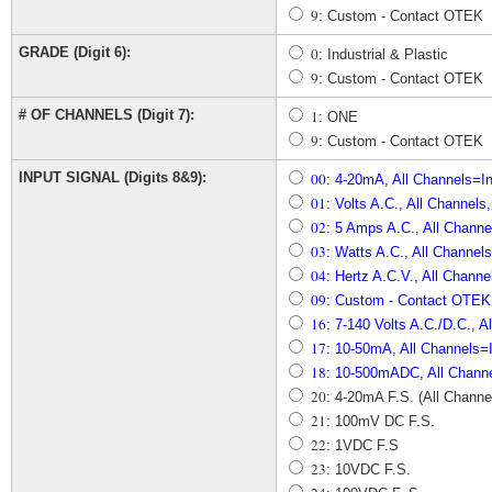
9
: Custom - Contact OTEK
GRADE (Digit 6):
0
: Industrial & Plastic
9
: Custom - Contact OTEK
# OF CHANNELS (Digit 7):
1
: ONE
9
: Custom - Contact OTEK
INPUT SIGNAL (Digits 8&9):
00
: 4-20mA, All Channels=I
01
: Volts A.C., All Channels
02
: 5 Amps A.C., All Channe
03
: Watts A.C., All Channel
04
: Hertz A.C.V., All Chann
09
: Custom - Contact OTEK
16
: 7-140 Volts A.C./D.C., A
17
: 10-50mA, All Channels=
18
: 10-500mADC, All Channe
20
: 4-20mA F.S. (All Chann
21
: 100mV DC F.S.
22
: 1VDC F.S
23
: 10VDC F.S.