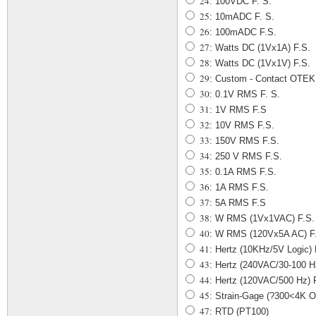
24
: 100VDC F. S.
25
: 10mADC F. S.
26
: 100mADC F.S.
27
: Watts DC (1Vx1A) F.S.
28
: Watts DC (1Vx1V) F.S.
29
: Custom - Contact OTEK
30
: 0.1V RMS F. S.
31
: 1V RMS F.S
32
: 10V RMS F.S.
33
: 150V RMS F.S.
34
: 250 V RMS F.S.
35
: 0.1A RMS F.S.
36
: 1A RMS F.S.
37
: 5A RMS F.S
38
: W RMS (1Vx1VAC) F.S.
40
: W RMS (120Vx5A AC) F.
41
: Hertz (10KHz/5V Logic) 
43
: Hertz (240VAC/30-100 H
44
: Hertz (120VAC/500 Hz) 
45
: Strain-Gage (?300<4K 
47
: RTD (PT100)