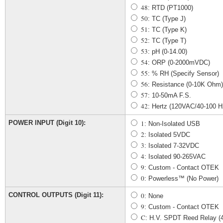
48
: RTD (PT1000)
50
: TC (Type J)
51
: TC (Type K)
52
: TC (Type T)
53
: pH (0-14.00)
54
: ORP (0-2000mVDC)
55
: % RH (Specify Sensor)
56
: Resistance (0-10K Ohm)
57
: 10-50mA F.S.
42
: Hertz (120VAC/40-100 H
POWER INPUT (Digit 10):
1
: Non-Isolated USB
2
: Isolated 5VDC
3
: Isolated 7-32VDC
4
: Isolated 90-265VAC
9
: Custom - Contact OTEK
0
: Powerless™ (No Power)
CONTROL OUTPUTS (Digit 11):
0
: None
9
: Custom - Contact OTEK
C
: H.V. SPDT Reed Relay (4