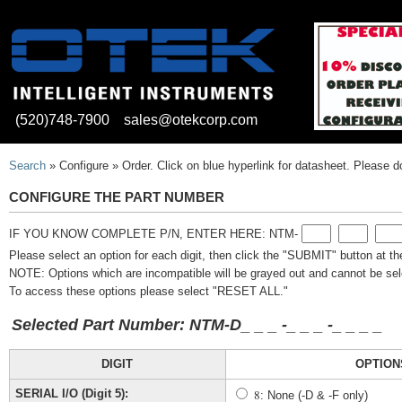
(520)748-7900
sales@otekcorp.com
Search
» Configure » Order. Click on blue hyperlink for datasheet. Please d
CONFIGURE THE PART NUMBER
IF YOU KNOW COMPLETE P/N, ENTER HERE: NTM-
Please select an option for each digit, then click the "SUBMIT" button at t
NOTE: Options which are incompatible will be grayed out and cannot be sel
To access these options please select "RESET ALL."
Selected Part Number: NTM-D
_
_
_
-
_ _
_
-
_
_
_
_
DIGIT
OPTION
SERIAL I/O (Digit 5):
8
: None (-D & -F only)