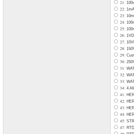
21
: 10
22
: 1m
23
: 10
24
: 10
25
: 10
26
: 1V
27
: 10
28
: 15
29
: Cus
30
: 25
31
: WA
32
: WA
33
: WA
34
: 4 
41
: HE
42
: HER
43
: HER
44
: HER
45
: ST
47
: RTD