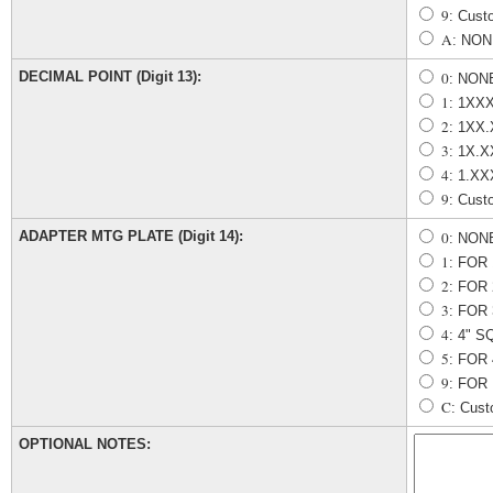
9
: Cust
A
: NO
DECIMAL POINT (Digit 13):
0
: NON
1
: 1XX
2
: 1XX
3
: 1X.
4
: 1.X
9
: Cust
ADAPTER MTG PLATE (Digit 14):
0
: NON
1
: FOR
2
: FOR
3
: FOR
4
: 4" 
5
: FOR
9
: FOR
C
: Cust
OPTIONAL NOTES: