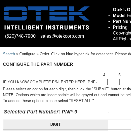
Otek’s O
Model Fe
Part Num
Pricing
Copyright
(520)748-7900
sales@otekcorp.com
All Right
Search
» Configure » Order. Click on blue hyperlink for datasheet. Please d
CONFIGURE THE PART NUMBER
4
5
IF YOU KNOW COMPLETE P/N, ENTER HERE: PNP-
Please select an option for each digit, then click the "SUBMIT" button at t
NOTE: Options which are incompatible will be grayed out and cannot be sel
To access these options please select "RESET ALL."
Selected Part Number: PNP-9
_
_
_
_ _
_
_
-
_
_
_
_
DIGIT