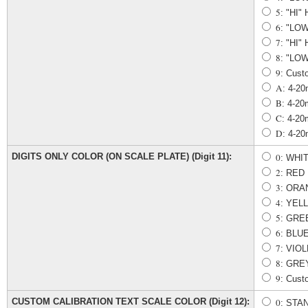
5
: "HI"
6
: "LO
7
: "HI"
8
: "LOW
9
: Cust
A
: 4-
B
: 4-
C
: 4-2
D
: 4-2
DIGITS ONLY COLOR (ON SCALE PLATE) (Digit 11):
0
: WHI
2
: RED
3
: ORA
4
: YEL
5
: GRE
6
: BLU
7
: VIO
8
: GRE
9
: Cust
CUSTOM CALIBRATION TEXT SCALE COLOR (Digit 12):
0
: STA