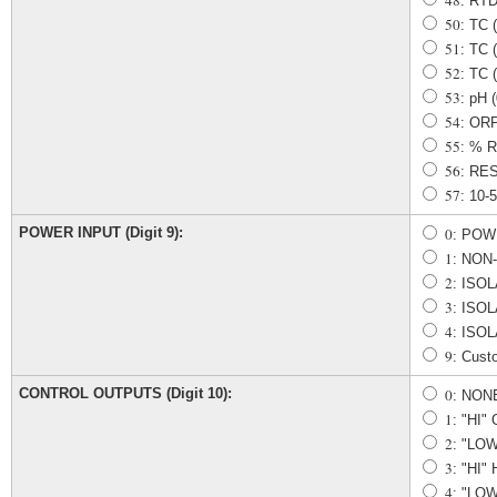
48
: RTD
50
: TC 
51
: TC 
52
: TC 
53
: pH 
54
: OR
55
: % 
56
: RE
57
: 10
POWER INPUT (Digit 9):
0
: POW
1
: NON
2
: ISO
3
: ISO
4
: ISO
9
: Cust
CONTROL OUTPUTS (Digit 10):
0
: NON
1
: "HI"
2
: "LOW
3
: "HI
4
: "LO