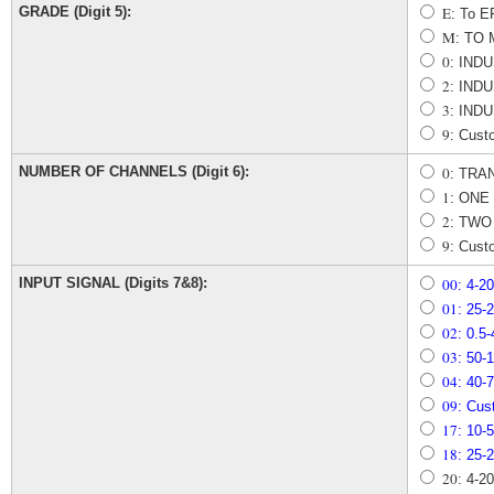
GRADE (Digit 5):
E
: To 
M
: TO
0
: IND
2
: IND
3
: IND
9
: Cust
NUMBER OF CHANNELS (Digit 6):
0
: TRA
1
: ONE
2
: TWO
9
: Cust
INPUT SIGNAL (Digits 7&8):
00
: 4-
01
: 25
02
: 0.
03
: 50
04
: 40
09
: Cus
17
: 10
18
: 25
20
: 4-