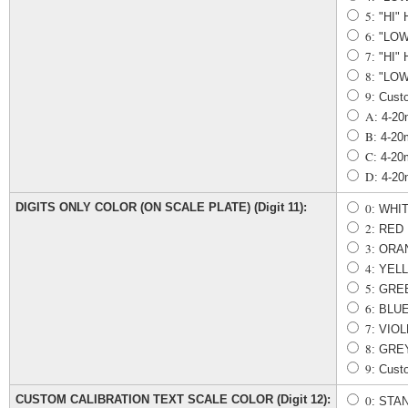
5
: "HI"
6
: "LO
7
: "HI"
8
: "LOW
9
: Cust
A
: 4-
B
: 4-
C
: 4-2
D
: 4-2
DIGITS ONLY COLOR (ON SCALE PLATE) (Digit 11):
0
: WHI
2
: RED
3
: ORA
4
: YEL
5
: GRE
6
: BLU
7
: VIO
8
: GRE
9
: Cust
CUSTOM CALIBRATION TEXT SCALE COLOR (Digit 12):
0
: STA