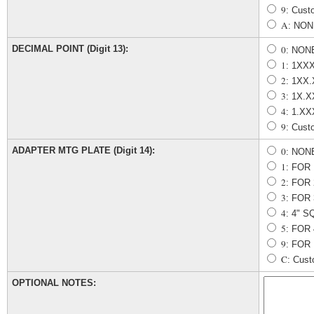
9
: Cust
A
: NO
DECIMAL POINT (Digit 13):
0
: NON
1
: 1XX
2
: 1XX
3
: 1X.
4
: 1.X
9
: Cust
ADAPTER MTG PLATE (Digit 14):
0
: NON
1
: FOR
2
: FOR
3
: FOR
4
: 4" 
5
: FOR
9
: FOR
C
: Cust
OPTIONAL NOTES: