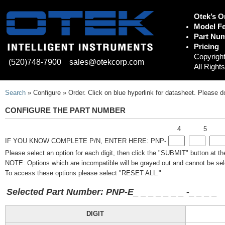
Otek’s O
Model Fe
Part Num
Pricing
Copyright
(520)748-7900
sales@otekcorp.com
All Right
Search
» Configure » Order. Click on blue hyperlink for datasheet. Please d
CONFIGURE THE PART NUMBER
4
5
IF YOU KNOW COMPLETE P/N, ENTER HERE: PNP-
Please select an option for each digit, then click the "SUBMIT" button at t
NOTE: Options which are incompatible will be grayed out and cannot be sel
To access these options please select "RESET ALL."
Selected Part Number: PNP-E
_
_
_
_ _
_
_
-
_
_
_
_
DIGIT