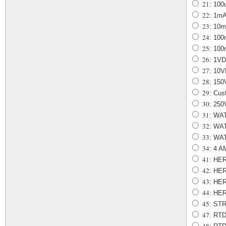
21
: 10
22
: 1m
23
: 10
24
: 10
25
: 10
26
: 1V
27
: 10
28
: 15
29
: Cus
30
: 25
31
: WA
32
: WA
33
: WA
34
: 4 
41
: HE
42
: HER
43
: HER
44
: HER
45
: ST
47
: RTD