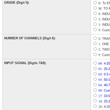
GRADE (Digit 5):
E
: To 
M
: TO
0
: IND
2
: IND
3
: IND
9
: Cust
NUMBER OF CHANNELS (Digit 6):
0
: TRA
1
: ONE
2
: TWO
9
: Cust
INPUT SIGNAL (Digits 7&8):
00
: 4-
01
: 25
02
: 0.
03
: 50
04
: 40
09
: Cus
17
: 10
18
: 25
20
: 4-