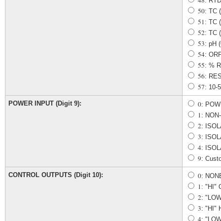
48
: RTD
50
: TC 
51
: TC 
52
: TC 
53
: pH 
54
: OR
55
: % 
56
: RE
57
: 10
POWER INPUT (Digit 9):
0
: POW
1
: NON
2
: ISO
3
: ISO
4
: ISO
9
: Cust
CONTROL OUTPUTS (Digit 10):
0
: NON
1
: "HI"
2
: "LOW
3
: "HI
4
: "LO